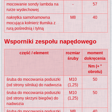
mocowanie sondy lambda na
-
57
rurze wydechowej
nakrętka samohamowna
M8
40
mocująca kołnierz tłumika z
rurą pośrednią i tylną
Wsporniki zespołu napędowego
część / element
rozmiar
moment
śruby
dokręcenia
Nm (+ °
obrotu)
śruba do mocowania poduszki
M10
50
(od strony silnika) do nadwozia
(1,25)
śruba do mocowania poduszki
M10
50
(od strony skrzyni biegów) do
(1,25)
nadwozia
śruba do mocowania poduszki
M8
40