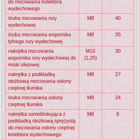
do mocowania kolektora
wydechowego
śruba mocowania rury
M8
40
wydechowej
śruba mocowania wspornika
M8
35
tylnego rury wydechowej
nakrętka mocowania
M10
30
wspornika rury wydechowej do
(1,25)
miski olejowej
nakrętka z podkładką
M8
27
stożkową mocowania osłony
cieplnej tłumika
śruba mocowania osłony
M8
24
cieplnej tłumika
nakrętka samoblokująca z
M6
8
podkładką stożkową sprężystą
do mocowania osłony cieplnej
kolektora wydechowego