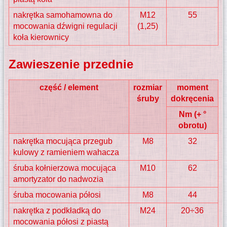
nakrętka samohamowna do
M12
55
mocowania dźwigni regulacji
(1,25)
koła kierownicy
Zawieszenie przednie
część / element
rozmiar
moment
śruby
dokręcenia
Nm (+ °
obrotu)
nakrętka mocująca przegub
M8
32
kulowy z ramieniem wahacza
śruba kołnierzowa mocująca
M10
62
amortyzator do nadwozia
śruba mocowania półosi
M8
44
nakrętka z podkładką do
M24
20÷36
mocowania półosi z piastą