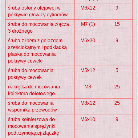
śruba osłony olejowej w
M6x12
9
pokrywie głowicy cylindrów
śruba do mocowania złącza
M7 (1)
15
3 drożnego
śruba z łbem z gniazdem
M6x30
9
sześciokątnym i podkładką
płaską do mocowania
pokrywy cewek
śruba do mocowania
M5x12
5
pokrywy cewek
nakrętka do mocowania
M8
25
koiektora dolotowego
śruba do mocowania
M8x12
25
wspornika przewodów
śruba kołnierzowa do
M6x10
9
mocowania sprężynki
podtrzymującej złączkę