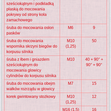
sześciokątnym i podkładką
płaską do mocowania
pokrywy od strony koła
zamachowego
śruba do mocowania osłon
M6
9
pasków
śruba do mocowania
M10
50
wspornika skrzyni biegów do
(1,25)
korpusu silnika
śruba z łbem i gniazdem
M10
40 + 90° +
sześciokątnym do
90° + 90°
mocowania glowicy
cylindrów do korpusu silnika
śruba do mocowania obejm
M7
15
wałków rozrządu w głowicy
korek gwintowany stożkowy
M10
12
(1,25)
M16 (1,5)
16