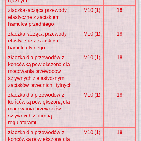
ręcznym
złączka łącząca przewody
M10 (1)
18
elastyczne z zaciskiem
hamulca przedniego
złączka łącząca przewody
M10 (1)
18
elastyczne z zaciskiem
hamulca tylnego
złączka dla przewodów z
M10 (1)
18
końcówką powiększoną dla
mocowania przewodów
sztywnych z elastycznymi
zacisków przednich i tylnych
złączka dla przewodów z
M10 (1)
18
końcówką powiększoną dla
mocowania przewodów
sztywnych z pompą i
regulatorami
złączka dla przewodów z
M10 (1)
18
końcówką powiększoną dla