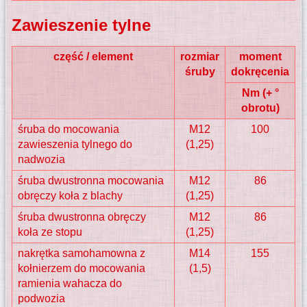
Zawieszenie tylne
część / element
rozmiar
moment
śruby
dokręcenia
Nm (+ °
obrotu)
śruba do mocowania
M12
100
zawieszenia tylnego do
(1,25)
nadwozia
śruba dwustronna mocowania
M12
86
obręczy koła z blachy
(1,25)
śruba dwustronna obręczy
M12
86
koła ze stopu
(1,25)
nakrętka samohamowna z
M14
155
kołnierzem do mocowania
(1,5)
ramienia wahacza do
podwozia