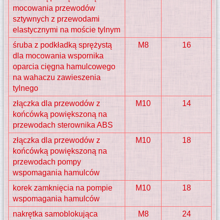
mocowania przewodów
sztywnych z przewodami
elastycznymi na moście tylnym
śruba z podkładką sprężystą
M8
16
dla mocowania wspornika
oparcia cięgna hamulcowego
na wahaczu zawieszenia
tylnego
złączka dla przewodów z
M10
14
końcówką powiększoną na
przewodach sterownika ABS
złączka dla przewodów z
M10
18
końcówką powiększoną na
przewodach pompy
wspomagania hamulców
korek zamknięcia na pompie
M10
18
wspomagania hamulców
nakrętka samoblokująca
M8
24