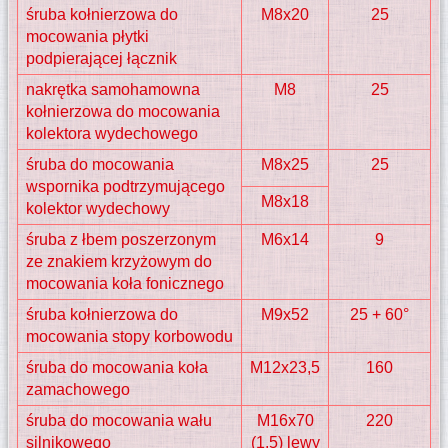
śruba kołnierzowa do
M8x20
25
mocowania płytki
podpierającej łącznik
nakrętka samohamowna
M8
25
kołnierzowa do mocowania
kolektora wydechowego
śruba do mocowania
M8x25
25
wspornika podtrzymującego
M8x18
kolektor wydechowy
śruba z łbem poszerzonym
M6x14
9
ze znakiem krzyżowym do
mocowania koła fonicznego
śruba kołnierzowa do
M9x52
25 + 60°
mocowania stopy korbowodu
śruba do mocowania koła
M12x23,5
160
zamachowego
śruba do mocowania wału
M16x70
220
silnikowego
(1,5) lewy