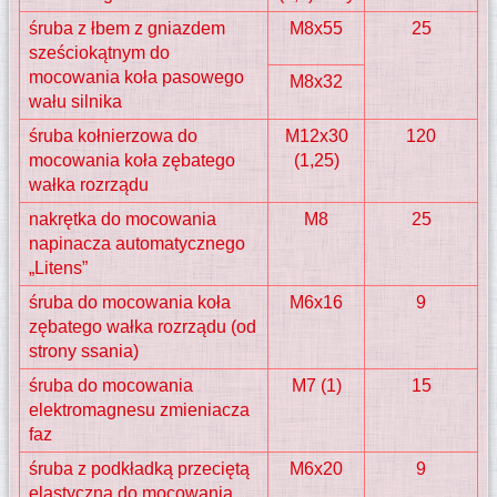
śruba z łbem z gniazdem
M8x55
25
sześciokątnym do
mocowania koła pasowego
M8x32
wału silnika
śruba kołnierzowa do
M12x30
120
mocowania koła zębatego
(1,25)
wałka rozrządu
nakrętka do mocowania
M8
25
napinacza automatycznego
„Litens”
śruba do mocowania koła
M6x16
9
zębatego wałka rozrządu (od
strony ssania)
śruba do mocowania
M7 (1)
15
elektromagnesu zmieniacza
faz
śruba z podkładką przeciętą
M6x20
9
elastyczną do mocowania