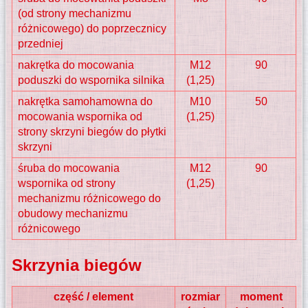
(od strony mechanizmu
różnicowego) do poprzecznicy
przedniej
nakrętka do mocowania
M12
90
poduszki do wspornika silnika
(1,25)
nakrętka samohamowna do
M10
50
mocowania wspornika od
(1,25)
strony skrzyni biegów do płytki
skrzyni
śruba do mocowania
M12
90
wspornika od strony
(1,25)
mechanizmu różnicowego do
obudowy mechanizmu
różnicowego
Skrzynia biegów
część / element
rozmiar
moment