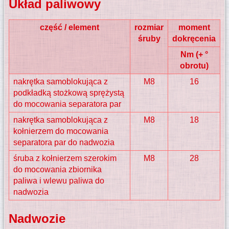
Układ paliwowy
część / element
rozmiar
moment
śruby
dokręcenia
Nm (+ °
obrotu)
nakrętka samoblokująca z
M8
16
podkładką stożkową sprężystą
do mocowania separatora par
nakrętka samoblokująca z
M8
18
kołnierzem do mocowania
separatora par do nadwozia
śruba z kołnierzem szerokim
M8
28
do mocowania zbiornika
paliwa i wlewu paliwa do
nadwozia
Nadwozie