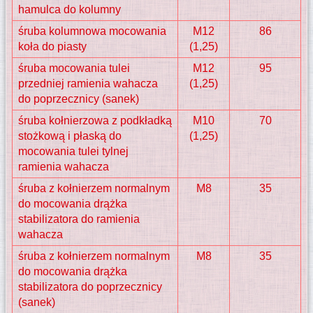
hamulca do kolumny
śruba kolumnowa mocowania
M12
86
koła do piasty
(1,25)
śruba mocowania tulei
M12
95
przedniej ramienia wahacza
(1,25)
do poprzecznicy (sanek)
śruba kołnierzowa z podkładką
M10
70
stożkową i płaską do
(1,25)
mocowania tulei tylnej
ramienia wahacza
śruba z kołnierzem normalnym
M8
35
do mocowania drążka
stabilizatora do ramienia
wahacza
śruba z kołnierzem normalnym
M8
35
do mocowania drążka
stabilizatora do poprzecznicy
(sanek)