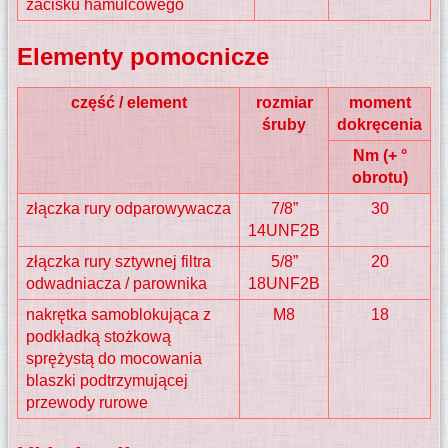
zacisku hamulcowego
Elementy pomocnicze
część / element
rozmiar
moment
śruby
dokręcenia
Nm (+ °
obrotu)
złączka rury odparowywacza
7/8”
30
14UNF2B
złączka rury sztywnej filtra
5/8”
20
odwadniacza / parownika
18UNF2B
nakrętka samoblokująca z
M8
18
podkładką stożkową
sprężystą do mocowania
blaszki podtrzymującej
przewody rurowe