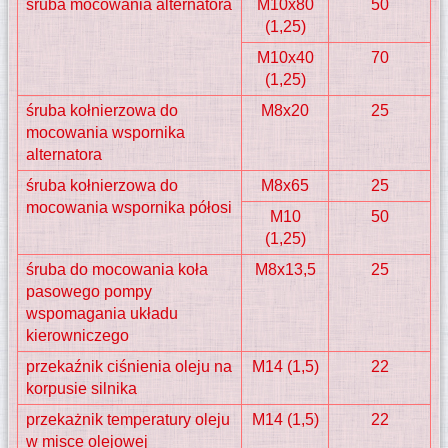
śruba mocowania alternatora
M10x80
50
(1,25)
M10x40
70
(1,25)
śruba kołnierzowa do
M8x20
25
mocowania wspornika
alternatora
śruba kołnierzowa do
M8x65
25
mocowania wspornika półosi
M10
50
(1,25)
śruba do mocowania koła
M8x13,5
25
pasowego pompy
wspomagania układu
kierowniczego
przekaźnik ciśnienia oleju na
M14 (1,5)
22
korpusie silnika
przekażnik temperatury oleju
M14 (1,5)
22
w misce olejowej