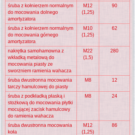
śruba z kołnierzem normalnym
M12
90
do mocowania dolnego
(1,25)
amortyzatora
śruba z kołnierzem normalnym
M10
62
do mocowania górnego
(1,25)
amortyzatora
nakrętka samohamowna z
M22
280
wkładką metalową do
(1,5)
mocowania piasty ze
sworzniem ramienia wahacza
śruba dwustronna mocowania
M8
12
tarczy hamulcowej do piasty
śruba z podkładką płaską i
M8
24
stożkową do mocowania płytki
mocującej zacisk hamulcowy
do ramienia wahacza
śruba dwustronna mocowania
M12
86
koła
(1,25)