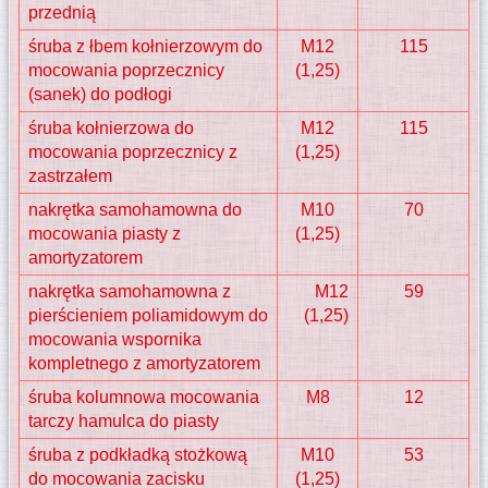
przednią
śruba z łbem kołnierzowym do
M12
115
mocowania poprzecznicy
(1,25)
(sanek) do podłogi
śruba kołnierzowa do
M12
115
mocowania poprzecznicy z
(1,25)
zastrzałem
nakrętka samohamowna do
M10
70
mocowania piasty z
(1,25)
amortyzatorem
nakrętka samohamowna z
M12
59
pierścieniem poliamidowym do
(1,25)
mocowania wspornika
kompletnego z amortyzatorem
śruba kolumnowa mocowania
M8
12
tarczy hamulca do piasty
śruba z podkładką stożkową
M10
53
do mocowania zacisku
(1,25)