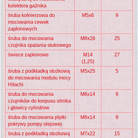
kolektora gaźnika
śruba kołnierzowa do
M5x6
9
mocowania cewek
zapłonowych
śruba do mocowania
M8x28
25
czujnika spalania stukowego
świece zapłonowe
M14
27
(1,25)
śruba z podkładką stożkową
M5x25
5
do mocowania modułu mocy
Hitachi
śruba do mocowania
M6x14
9
czujników do korpusu silnika
i głowicy cylindrow
śruba do mocowania płytki
M6x14
9
pokrywy pompy olejowej
śruba z podkładką stożkową
M7x22
15