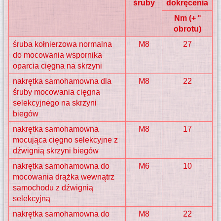
śruby
dokręcenia
Nm (+ °
obrotu)
śruba kołnierzowa normalna
M8
27
do mocowania wspornika
oparcia cięgna na skrzyni
nakrętka samohamowna dla
M8
22
śruby mocowania cięgna
selekcyjnego na skrzyni
biegów
nakrętka samohamowna
M8
17
mocująca cięgno selekcyjne z
dźwignią skrzyni biegów
nakrętka samohamowna do
M6
10
mocowania drążka wewnątrz
samochodu z dźwignią
selekcyjną
nakrętka samohamowna do
M8
22