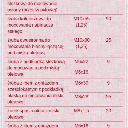
stożkową do mocowania
osłony (przeciw pyłowej)
śruba kołnierzowa do
M10x55
50
mocowania napinacza
(1,25)
stałego
śruba dwustronna do
M10x30
25
mocowania błachy łączącej
(1,25)
pod miską olejową
śruba z podkładką stożkową
M6x22
9
do mocowania pod miską
M6x16
oleiową
śruba z łbem z gniazdem
M6x30
9
sześciokątnym z podkładką
płaską do mocowania miski
M8x28
25
olejowej
korek spustu oleju z miski
M8x1,5
20
olejowej
śruba z łbem z gniazdem
M6x16
9