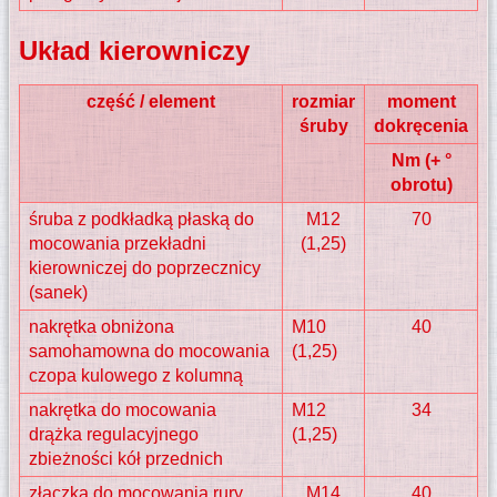
Układ kierowniczy
część / element
rozmiar
moment
śruby
dokręcenia
Nm (+ °
obrotu)
śruba z podkładką płaską do
M12
70
mocowania przekładni
(1,25)
kierowniczej do poprzecznicy
(sanek)
nakrętka obniżona
M10
40
samohamowna do mocowania
(1,25)
czopa kulowego z kolumną
nakrętka do mocowania
M12
34
drążka regulacyjnego
(1,25)
zbieżności kół przednich
złączka do mocowania rury
M14
40