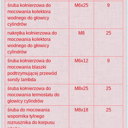
śruba kołnierzowa do
M6x25
9
mocowania kolektora
wodnego do głowicy
cylindrów
nakrętka kołnierzowa do
M8
25
mocowania kolektora
wodnego do głowicy
cylindrów
śruba kołnierzowa do
M6x12
9
mocowania blaszki
podtrzymującej przewód
sondy lambda
śruba kołnierzowa do
M8x25
25
mocowania termostatu do
głowicy cylindrów
śruba do mocowania
M8x18
25
wspornika tylnego
rozrusznika do korpusu