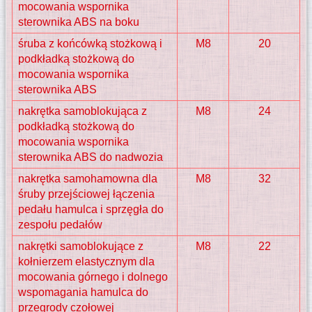
mocowania wspornika
sterownika ABS na boku
śruba z końcówką stożkową i
M8
20
podkładką stożkową do
mocowania wspornika
sterownika ABS
nakrętka samoblokująca z
M8
24
podkładką stożkową do
mocowania wspornika
sterownika ABS do nadwozia
nakrętka samohamowna dla
M8
32
śruby przejściowej łączenia
pedału hamulca i sprzęgła do
zespołu pedałów
nakrętki samoblokujące z
M8
22
kołnierzem elastycznym dla
mocowania górnego i dolnego
wspomagania hamulca do
przegrody czołowej