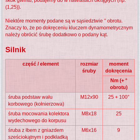
skok gwintu, podajemy do w nawiasach okrągłych (np.
(1,25)).
Niektóre momenty podane są w sąsiedztwie ° obrotu.
Znaczy to, że po dokręceniu kluczem dynamometrycznym
należy obrócić śrubę dodatkowo o podany kąt.
Silnik
część / element
rozmiar
moment
śruby
dokręcenia
Nm (+ °
obrotu)
śruba podstaw wału
M12x90
25 + 100°
korbowego (kołnierzowa)
śruba mocowania kolektora
M8x18
25
wydechowego do korpusu
śruba z łbem z gniazdem
M6x16
9
sześciokątnym i podkładką