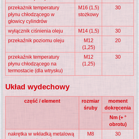
przekażnik temperatury
M16 (1,5)
30
płynu chłodzącego w
stożkowy
głowicy cylindrów
wyłącznik ciśnienia oleju
M14 (1,5)
30
przekaźnik poziomu oleju
M12
20
(1,25)
przekaźnik temperatury
M12
30
płynu chłodzącego na
(1,25)
termostacie (dla wtrysku)
Układ wydechowy
część / element
rozmiar
moment
śruby
dokręcenia
Nm (+ °
obrotu)
nakrętka w wkładką metalową
M8
30