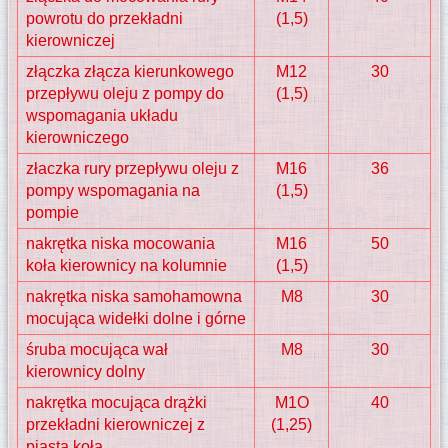
powrotu do przekładni
(1,5)
kierowniczej
złączka złącza kierunkowego
M12
30
przepływu oleju z pompy do
(1,5)
wspomagania układu
kierowniczego
złaczka rury przepływu oleju z
M16
36
pompy wspomagania na
(1,5)
pompie
nakrętka niska mocowania
M16
50
koła kierownicy na kolumnie
(1,5)
nakrętka niska samohamowna
M8
30
mocująca widełki dolne i górne
śruba mocująca wał
M8
30
kierownicy dolny
nakrętka mocująca drążki
M1O
40
przekładni kierowniczej z
(1,25)
piastą koła