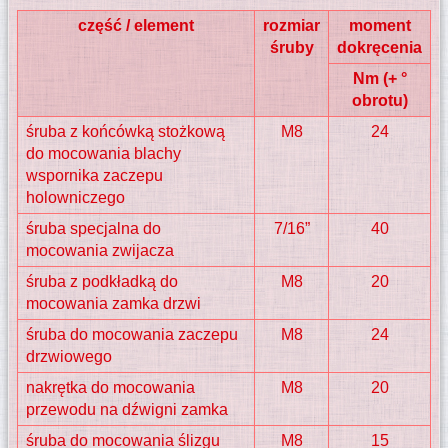
część / element
rozmiar
moment
śruby
dokręcenia
Nm (+ °
obrotu)
śruba z końcówką stożkową
M8
24
do mocowania blachy
wspornika zaczepu
holowniczego
śruba specjalna do
7/16”
40
mocowania zwijacza
śruba z podkładką do
M8
20
mocowania zamka drzwi
śruba do mocowania zaczepu
M8
24
drzwiowego
nakrętka do mocowania
M8
20
przewodu na dźwigni zamka
śruba do mocowania ślizgu
M8
15