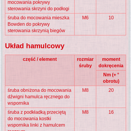
mocowania pokrywy
sterowania skrzyni do podłogi
śruba do mocowania mieszka
M6
10
Bowden do pokrywy
sterowania skrzynią biegów
Układ hamulcowy
część / element
rozmiar
moment
śruby
dokręcenia
Nm (+ °
obrotu)
śruba obniżona do mocowania
M8
20
dźwigni hamulca ręcznego do
wspornika
śruba z podkładką przeciętą
M8
16
do mocowania kostki
wspornika linki z hamulcem