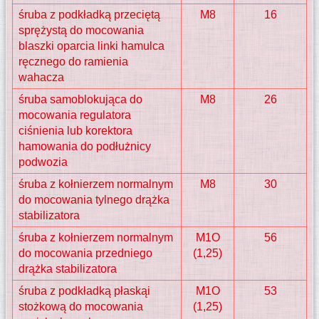
śruba z podkładką przeciętą
M8
16
sprężystą do mocowania
blaszki oparcia linki hamulca
ręcznego do ramienia
wahacza
śruba samoblokująca do
M8
26
mocowania regulatora
ciśnienia lub korektora
hamowania do podłużnicy
podwozia
śruba z kołnierzem normalnym
M8
30
do mocowania tylnego drążka
stabilizatora
śruba z kołnierzem normalnym
M1O
56
do mocowania przedniego
(1,25)
drążka stabilizatora
śruba z podkładką płaskąi
M1O
53
stożkową do mocowania
(1,25)