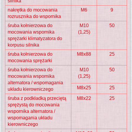
silnika
nakrętka do mocowania
M6
9
rozrusznika do wspornika
śruba kołnierzowa do
M10
50
mocowania wspornika
(1,25)
sprężarki klimatyzatora do
korpusu silnika
śruba kołnierzowa do
M8x88
25
mocowania sprężarki
śruba kołnierzowa do
M10
50
mocowania wspornika
(1,25)
alternatora / wspomagania
M8x25
25
układu kierowniczego
śruba z podkładką przeciętą
M8x22
25
sprężystą do mocowania
wspornika alternatora /
wspomagania układu
kierowniczego