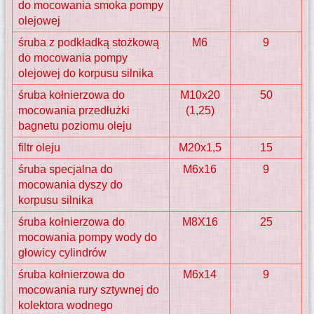
do mocowania smoka pompy
olejowej
śruba z podkładką stożkową
M6
9
do mocowania pompy
olejowej do korpusu silnika
śruba kołnierzowa do
M10x20
50
mocowania przedłużki
(1,25)
bagnetu poziomu oleju
filtr oleju
M20x1,5
15
śruba specjalna do
M6x16
9
mocowania dyszy do
korpusu silnika
śruba kołnierzowa do
M8X16
25
mocowania pompy wody do
głowicy cylindrów
śruba kołnierzowa do
M6x14
9
mocowania rury sztywnej do
kolektora wodnego