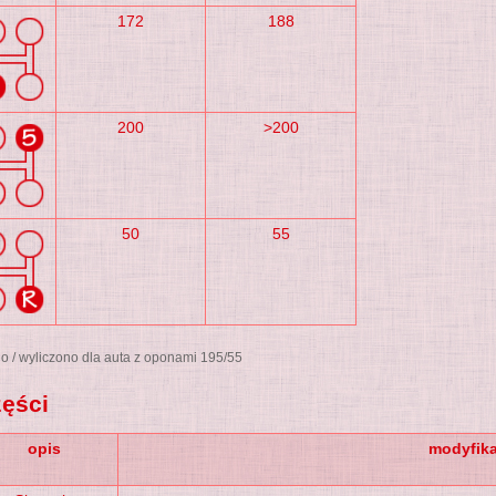
172
188
200
>200
50
55
o / wyliczono dla auta z oponami 195/55
ęści
opis
modyfika