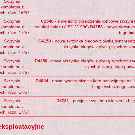
Skrzynia
kompletna z
ch. różn. 16/57
Skrzynia
C2548
- zmieniono przełożenie końcowe skrzyni (
kompletna z
redukcji hałasu (15/12/1996)
D4158
- nowa skrzynka 
ch. różn. 17/57
tego bi
Skrzynia
C4158
- nowa skrzynka biegów z płytką synchroniz
kompletna z
skrzynka biegów z płytką synchronizac
ch. różn. 17/57
Skrzynia
D4350
- nowa skrzynka biegów z płytką synchronizac
kompletna z
synchronizacja kąta podw
ch. różn. 17/57
Skrzynia
D4644
- nowa synchronizacja kąta podwójnego na 
kompletna z
biegu wstecznego za
ch. różn. 17/57
Skrzynia
D5781
- przyjęcie systemu włączenia b
kompletna z
ch. różn. 17/57
eksploatacyjne