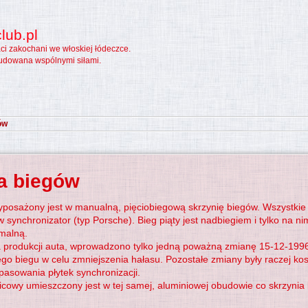
lub.pl
aci zakochani we włoskiej łódeczce.
udowana wspólnymi siłami.
ów
a biegów
yposażony jest w manualną, pięciobiegową skrzynię biegów. Wszystkie
synchronizator (typ Porsche). Bieg piąty jest nadbiegiem i tylko na 
malną.
a produkcji auta, wprowadzono tylko jedną poważną zmianę 15-12-199
ego biegu w celu zmniejszenia hałasu. Pozostałe zmiany były raczej ko
pasowania płytek synchronizacji.
cowy umieszczony jest w tej samej, aluminiowej obudowie co skrzynia