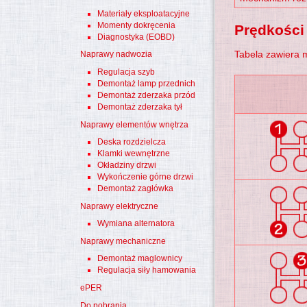
Materiały eksploatacyjne
Momenty dokręcenia
Prędkości
Diagnostyka (EOBD)
Tabela zawiera 
Naprawy nadwozia
Regulacja szyb
Demontaż lamp przednich
Demontaż zderzaka przód
Demontaż zderzaka tył
Naprawy elementów wnętrza
Deska rozdzielcza
Klamki wewnętrzne
Okładziny drzwi
Wykończenie górne drzwi
Demontaż zagłówka
Naprawy elektryczne
Wymiana alternatora
Naprawy mechaniczne
Demontaż maglownicy
Regulacja siły hamowania
ePER
Do pobrania