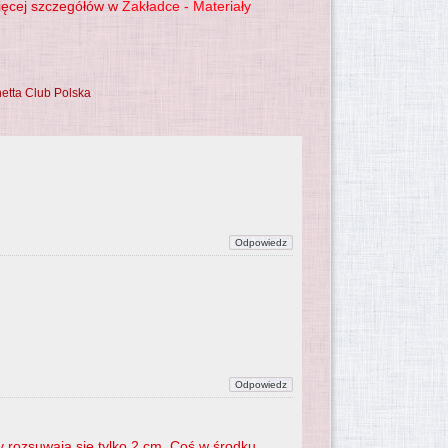
ięcej szczegółów w
Zakładce - Materiały
etta Club Polska
 rozsuwają się tylko 2 cm. Coś w środku