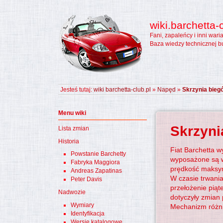
wiki.barchetta-c
Fani, zapaleńcy i inni wari
Baza wiedzy technicznej b
Jesteś tutaj:
wiki barchetta-club.pl
»
Napęd
»
Skrzynia bieg
Menu wiki
Skrzyni
Lista zmian
Historia
Fiat Barchetta w
Powstanie Barchetty
wyposażone są w 
Fabryka Maggiora
prędkość maksy
Andreas Zapatinas
W czasie trwani
Peter Davis
przełożenie piąt
Nadwozie
dotyczyły zmian 
Wymiary
Mechanizm różni
Identyfikacja
Wersje katalogowe