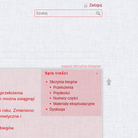
Zaloguj
naped:skrzynia-biegow
Spis treści
Skrzynia biegów
Przełożenia
 przełożenia
Prędkości
nim można osiągnąć
Numery części
Materiały eksploatacyjne
Dyskusja
6 roku. Zmieniono
smetyczne i
 biegów.