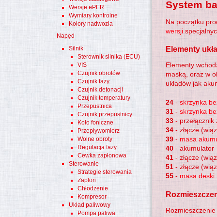
System b
Wersje ePER
Wymiary kontrolne
Na początku pro
Kolory nadwozia
wersji
specjalnyc
Napęd
Silnik
Elementy ukł
Sterownik silnika (ECU)
Elementy wchodz
VIS
Czujnik obrotów
maską, oraz w o
Czujnik fazy
układów jak akum
Czujnik detonacji
Czujnik temperatury
24
-
skrzynka be
Przepustnica
31
-
skrzynka be
Czujnik przepustnicy
33
- przełącznik 
Koło foniczne
34
- złącze (wią
Przepływomierz
39
-
masa akumu
Wolne obroty
Regulacja fazy
40
- akumulator
Cewka zapłonowa
41
- złącze (wią
Sterowanie
51
- złącze (wią
Strategie sterowania
55
-
masa deski 
Zapłon
Chłodzenie
Rozmieszczen
Kompresor
Układ paliwowy
Rozmieszczenie 
Pompa paliwa