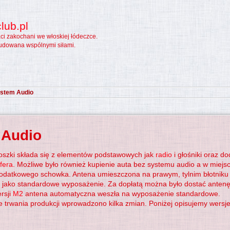
lub.pl
aci zakochani we włoskiej łódeczce.
udowana wspólnymi siłami.
stem Audio
 Audio
oszki składa się z elementów podstawowych jak
radio
i głośniki oraz d
fera
. Możliwe było również kupienie auta bez systemu audio a w miejsc
datkowego schowka. Antena umieszczona na prawym, tylnim błotniku
j jako standardowe wyposażenie. Za dopłatą można było dostać anten
rsji
M2
antena automatyczna weszła na wyposażenie standardowe.
 trwania produkcji wprowadzono kilka zmian. Poniżej opisujemy wersje