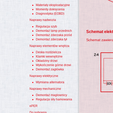
Materiały eksploatacyjne
Momenty dokręcenia
Diagnostyka (EOBD)
Naprawy nadwozia
Regulacja szyb
Demontaż lamp przednich
Schemat elek
Demontaż zderzaka przód
Demontaż zderzaka tył
Schemat zawiera
Naprawy elementów wnętrza
Deska rozdzielcza
Klamki wewnętrzne
Okładziny drzwi
Wykończenie górne drzwi
Demontaż zagłówka
Naprawy elektryczne
Wymiana alternatora
Naprawy mechaniczne
Demontaż maglownicy
Regulacja siły hamowania
ePER
Do pobrania