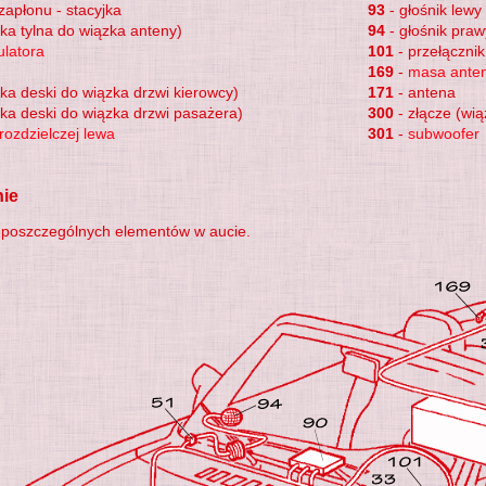
zapłonu - stacyjka
93
- głośnik lewy
zka tylna do wiązka anteny)
94
- głośnik praw
latora
101
- przełączni
169
-
masa anten
zka deski do wiązka drzwi kierowcy)
171
- antena
zka deski do wiązka drzwi pasażera)
300
- złącze (wi
rozdzielczej lewa
301
-
subwoofer
ie
poszczególnych elementów w aucie.