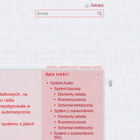
Zaloguj
uklady-elektryczne:system-audio
Spis treści
System Audio
System bazowy
odatkowych, na
Elementy układu
u radia
Rozmieszczenie
Schemat elektryczny
 występowała w
System z subwooferem
ę automatycznie
Elementy układu
Rozmieszczenie
 systemu o jakich
Schemat elektryczny
System z subwooferem
(M2)