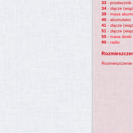
33
- przełacznik 
34
- złącze (wią
39
-
masa akumu
40
- akumulator
41
- złącze (wią
51
- złącze (wią
55
-
masa deski 
90
-
radio
Rozmieszczen
Rozmieszczenie 