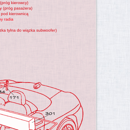
 (próg kierowcy)
y (próg pasażera)
k pod kierownicą
y radia
ązka tylna do wiązka subwoofer)