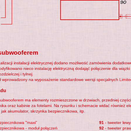
 subwooferem
alizacji instalacji elektrycznej dodano możliwość zamówienia dodatko
dyfikowano nieco instalację elektryczną dodająć połączenie dla wiązk
zdzielczej i tylnej.
ł wprowadzony na wyposażenie standardowe wersji specjalnych
Limite
adu
subwooferem
ma elementy rozmieszczone w drzwiach, przedniej części 
ika oraz kabinie za fotelami. Na rysunku i schemacie widać również 
jak akumulator, skrzynka bezpiecznikowa, itp.
zpiecznikowa "maxi"
91
- tweeter lewy
zpiecznikowa - moduł połączeń
92
- tweeter praw