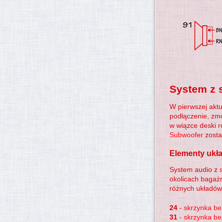
System z
W pierwszej aktu
podłączenie, zmo
w wiązce deski ro
Subwoofer
zosta
Elementy ukł
System audio z
okolicach bagażn
różnych układów 
24
-
skrzynka be
31
-
skrzynka be