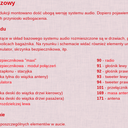
azowy
dukcji montowano dość ubogą wersję systemu audio. Dopiero pojawieni
h przyniosło wzbogacenia.
adu
ące w skład bazowego systemu audio rozmieszczone są w drzwiach, prz
kolicach bagażnika. Na rysunku i schemacie widać również elementy u
ulator, skrzynka bezpiecznikowa, itp.
zpiecznikowa "maxi"
90
-
radio
zpiecznikowa - moduł połączeń
91
- głośnik lewy
zapłonu - stacyjka
92
- głośnik praw
zka tylna do wiązka anteny)
93
- tweeter lewy
latora
94
- tweeter praw
101
- przełączni
zka deski do wiązka drzwi kierowcy)
169
-
masa anten
zka deski do wiązka drzwi pasażera)
171
- antena
rozdzielczej lewa
ie
poszczególnych elementów w aucie.