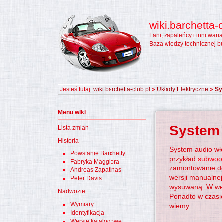
wiki.barchetta-c
Fani, zapaleńcy i inni wari
Baza wiedzy technicznej b
Jesteś tutaj:
wiki barchetta-club.pl
»
Układy Elektryczne
»
Sy
Menu wiki
System
Lista zmian
Historia
System audio wł
Powstanie Barchetty
przykład
subwoo
Fabryka Maggiora
zamontowanie do
Andreas Zapatinas
wersji manualne
Peter Davis
wysuwaną. W we
Nadwozie
Ponadto w czasie
Wymiary
wiemy.
Identyfikacja
Wersje katalogowe