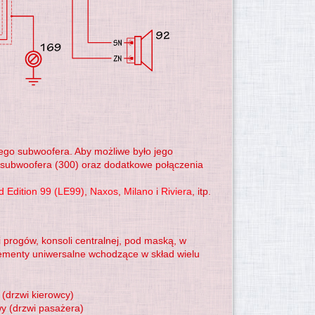
wego subwoofera. Aby możliwe było jego
i subwoofera (300) oraz dodatkowe połączenia
d Edition 99 (LE99)
,
Naxos
,
Milano
i
Riviera
, itp.
progów, konsoli centralnej, pod maską, w
elementy uniwersalne wchodzące w skład wielu
 (drzwi kierowcy)
y (drzwi pasażera)