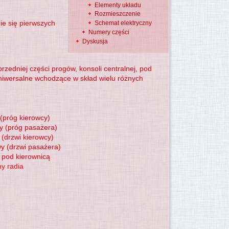
Elementy układu
Rozmieszczenie
e się pierwszych
Schemat elektryczny
Numery części
Do góry
Dyskusja
edniej części progów, konsoli centralnej, pod
niwersalne wchodzące w skład wielu różnych
 (próg kierowcy)
y (próg pasażera)
 (drzwi kierowcy)
y (drzwi pasażera)
k pod kierownicą
y radia