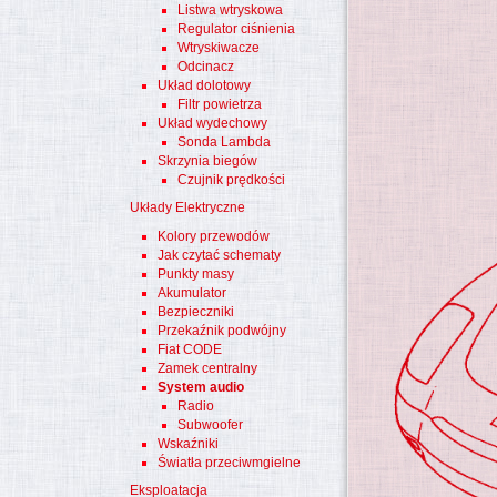
Listwa wtryskowa
Regulator ciśnienia
Wtryskiwacze
Odcinacz
Układ dolotowy
Filtr powietrza
Układ wydechowy
Sonda Lambda
Skrzynia biegów
Czujnik prędkości
Układy Elektryczne
Kolory przewodów
Jak czytać schematy
Punkty masy
Akumulator
Bezpieczniki
Przekaźnik podwójny
Fiat CODE
Zamek centralny
System audio
Radio
Subwoofer
Wskaźniki
Światła przeciwmgielne
Eksploatacja