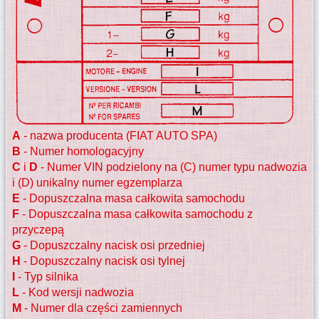
A
- nazwa producenta (FIAT AUTO SPA)
B
- Numer homologacyjny
C
i
D
- Numer VIN podzielony na (C) numer typu nadwozia
i (D) unikalny numer egzemplarza
E
- Dopuszczalna masa całkowita samochodu
F
- Dopuszczalna masa całkowita samochodu z
przyczepą
G
- Dopuszczalny nacisk osi przedniej
H
- Dopuszczalny nacisk osi tylnej
I
- Typ silnika
L
- Kod wersji nadwozia
M
- Numer dla części zamiennych