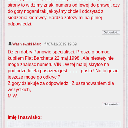
strony to widzimy znaki numeru od lewej do prawej, czy
do góry nogami tak jakbyśmy chcieli odczytać z
siedzenia kierowcy. Bardzo zależy mi na pilnej
odpowiedzi.
Wasniewski Marc
,
07-11-2019 19:39
Dzien dobry Panowie specjalisci. Prosze o pomoc.
kupilem Fiat Barchetta 22 maj 1998 . Ale niestety nie
moge znalesc numeru VIN . W tej malej skrytce na
podlodze fotela pasazera jest …….. pusto ! No to gdzie
jeszcze moge go odkryc ?
Z gory dziekuje za odpowiedz . Z uszanowaniem dla
wszystkich,
M.W.
Imię i nazwisko: