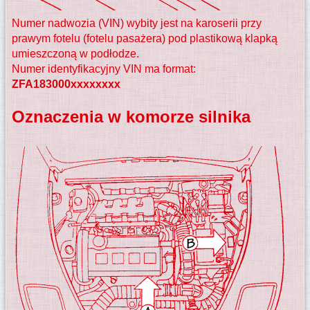
Numer nadwozia (VIN) wybity jest na karoserii przy
prawym fotelu (fotelu pasażera) pod plastikową klapką
umieszczoną w podłodze.
Numer identyfikacyjny VIN ma format:
ZFA183000xxxxxxxx
Oznaczenia w komorze silnika