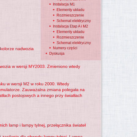
Instalacja M1
Elementy układu
Rozmieszczenie
Do góry
Schemat elektryczny
Instalacja Etap A i M2
Elementy układu
Rozmieszczenie
Schemat elektryczny
Numery części
 kolorze nadwozia
Dyskusja
dwozia w wersji
MY2003
. Zmieniono wtedy
ysku w wersji M2 w roku 2000. Wtedy
ulatorze. Zauważalna zmiana polegała na
tłach postojowych a innego przy światłach
h lamp i lampy tylnej, przełącznika świateł
 zasilanie dla obwodu lampy tylnej. Lampa