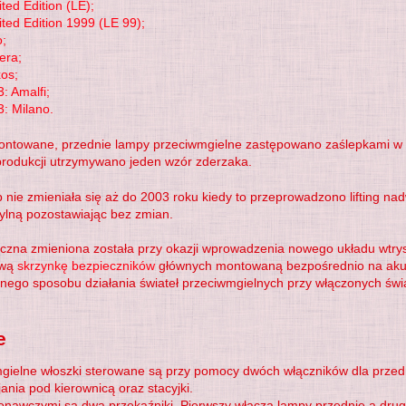
ted Edition (LE)
;
ited Edition 1999 (LE 99)
;
o
;
iera
;
xos
;
: Amalfi
;
: Milano
.
 montowane, przednie lampy przeciwmgielne zastępowano zaślepkami w
produkcji utrzymywano jeden wzór zderzaka.
 nie zmieniała się aż do 2003 roku kiedy to przeprowadzono lifting na
ylną pozostawiając bez zmian.
ryczna zmieniona została przy okazji wprowadzenia nowego układu wtr
ową
skrzynkę bezpieczników
głównych montowaną bezpośrednio na akum
nego sposobu działania świateł przeciwmgielnych przy włączonych świa
e
gielne włoszki sterowane są przy pomocy dwóch włączników dla przednic
jania pod kierownicą oraz stacyjki.
nawczymi są dwa przekaźniki. Pierwszy włącza lampy przednie a drugi