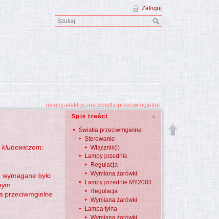
Zaloguj
uklady-elektryczne:swiatla-przeciwmgielne
Spis treści
Światła przeciwmgielne
Sterowanie
 klubowiczom:
Włącznik(i)
Lampy przednie
Regulacja
Wymiana żarówki
le wymagane było
Lampy przednie MY2003
nym.
Regulacja
ła przeciwmgielne
Wymiana żarówki
Lampa tylna
Wymiana żarówki