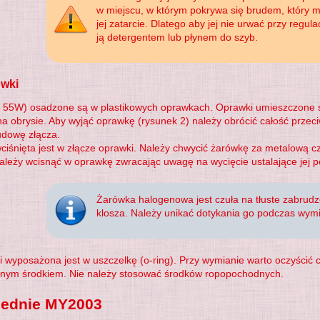
w miejscu, w którym pokrywa się brudem, który
jej zatarcie. Dlatego aby jej nie urwać przy regula
ją detergentem lub płynem do szyb.
wki
 55W) osadzone są w plastikowych oprawkach. Oprawki umieszczone s
a obrysie. Aby wyjąć oprawkę (rysunek 2) należy obrócić całość prze
udowę złącza.
śnięta jest w złącze oprawki. Należy chwycić żarówkę za metalową cz
leży wcisnąć w oprawkę zwracając uwagę na wycięcie ustalające jej p
Żarówka halogenowa jest czuła na tłuste zabrudz
klosza. Należy unikać dotykania go podczas wym
 wyposażona jest w uszczelkę (o-ring). Przy wymianie warto oczyścić
innym środkiem. Nie należy stosować środków ropopochodnych.
zednie MY2003