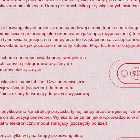
łączana niezależnie od lamp przednich tylko przy włączonych światłach
ł przeciwmgielnych umieszczone są po lewej stronie tunelu centralneg
dnie światła przeciwmgielne (montowane jako opcja wyposażenia) to w
o tylne światło (miejsca na lampy przednie zastąpione są zaślepkami w 
świetlane tak jak pozostałe elementy kokpitu. Mają też kontrolki sygnali
ruchamia przednie światła przeciwmgielne a
kich samych piktogramów użyliśmy do
matów elektrycznych.
łączniki są bistabilne. Czyli po naciśnięciu
ycji wciśnięte (włączone) do momentu
ięcia kiedy to wracają do pozycji wyjściowej
odyfikowano konstrukcję przycisku tylnej lampy przeciwmgielnej i zmi
a on do pozycji pierwotnej. Wynika to ze zmian jakie wprowadzono w ins
ł w elektroniczny moduł sterujący (szczegóły poniżej).
onych tylko w tylną lampę przeciwmgielną,