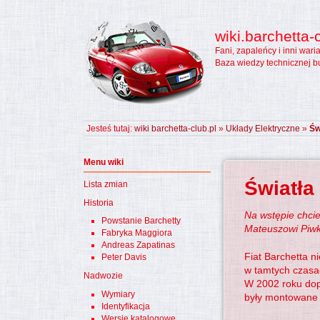
wiki.barchetta-c
Fani, zapaleńcy i inni wari
Baza wiedzy technicznej b
Jesteś tutaj:
wiki barchetta-club.pl
»
Układy Elektryczne
»
Św
Menu wiki
Światła
Lista zmian
Historia
Na wstępie chci
Powstanie Barchetty
Mateuszowi Piwk
Fabryka Maggiora
Andreas Zapatinas
Fiat Barchetta 
Peter Davis
w tamtych czasa
Nadwozie
W 2002 roku dopł
Wymiary
były montowane 
Identyfikacja
Wersje katalogowe