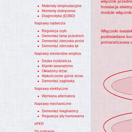
włącznik przedni
Materiały eksploatacyjne
Instalacja elekt
Momenty dokręcenia
module włącznika
Diagnostyka (EOBD)
Naprawy nadwozia
Włączniki świat
Regulacja szyb
Demontaż lamp przednich
podświetlane kont
Demontaż zderzaka przód
pomarańczowa dl
Demontaż zderzaka tył
Naprawy elementów wnętrza
Deska rozdzielcza
Klamki wewnętrzne
Okładziny drzwi
Wykończenie górne drzwi
Demontaż zagłówka
Naprawy elektryczne
Wymiana alternatora
Naprawy mechaniczne
Demontaż maglownicy
Regulacja siły hamowania
ePER
Do pobrania