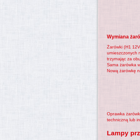
Wymiana żaró
Żarówki (H1 12V
umieszczonych n
trzymając za ob
Sama żarówka wci
Nową żarówkę na
Oprawka żarówki
techniczną lub 
Lampy pr