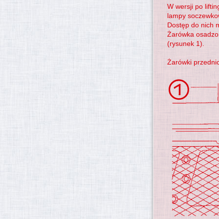
W wersji po lift
lampy soczewkow
Dostęp do nich 
Żarówka osadzon
(rysunek 1).
Żarówki przedni