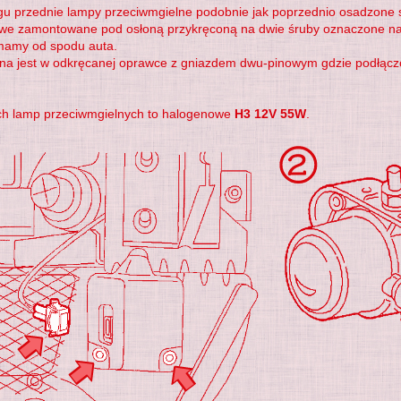
ingu przednie lampy przeciwmgielne podobnie jak poprzednio osadzone są
e zamontowane pod osłoną przykręconą na dwie śruby oznaczone na
mamy od spodu auta.
a jest w odkręcanej oprawce z gniazdem dwu-pinowym gdzie podłączona 
ch lamp przeciwmgielnych to halogenowe
H3 12V 55W
.