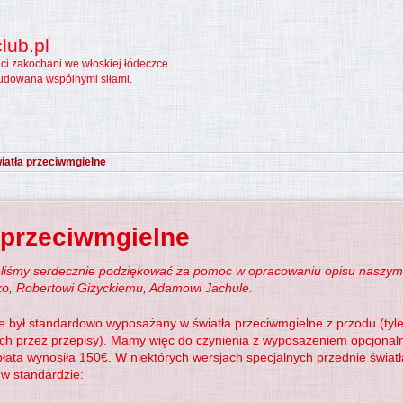
lub.pl
aci zakochani we włoskiej łódeczce.
udowana wspólnymi siłami.
iatła przeciwmgielne
 przeciwmgielne
eliśmy serdecznie podziękować za pomoc w opracowaniu opisu naszym
o, Robertowi Giżyckiemu, Adamowi Jachule.
nie był standardowo wyposażany w światła przeciwmgielne z przodu (ty
ch przez przepisy). Mamy więc do czynienia z wyposażeniem opcjonal
ata wynosiła 150€. W niektórych wersjach specjalnych przednie świat
w standardzie: