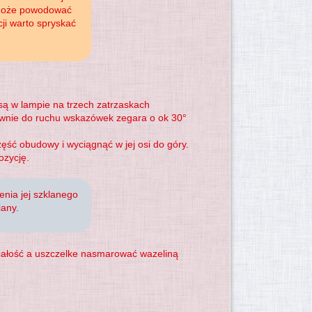
 może powodować
cji warto spryskać
ą w lampie na trzech zatrzaskach
ciwnie do ruchu wskazówek zegara o ok 30°
ęść obudowy i wyciągnąć w jej osi do góry.
ozycję.
enia jej szklanego
iany.
 całość a uszczelke nasmarować wazeliną