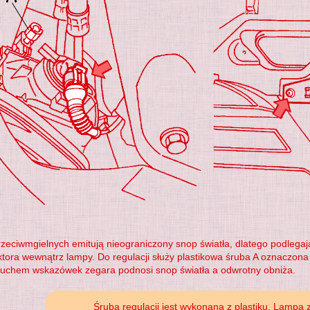
zeciwmgielnych emitują nieograniczony snop światła, dlatego podlegają
ektora wewnątrz lampy. Do regulacji służy plastikowa śruba A oznaczona
ruchem wskazówek zegara podnosi snop światła a odwrotny obniża.
Śruba regulacji jest wykonana z plastiku. Lampa