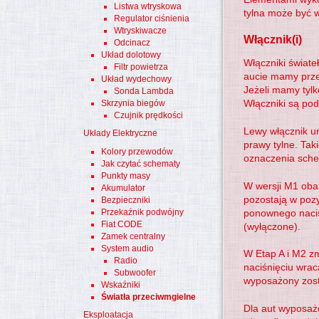
Listwa wtryskowa
tylna może być w
Regulator ciśnienia
Wtryskiwacze
Włącznik(i)
Odcinacz
Układ dolotowy
Włączniki świate
Filtr powietrza
aucie mamy prze
Układ wydechowy
Jeżeli mamy tylk
Sonda Lambda
Włączniki są pod
Skrzynia biegów
Czujnik prędkości
Lewy włącznik u
Układy Elektryczne
prawy tylne. Ta
Kolory przewodów
oznaczenia sche
Jak czytać schematy
Punkty masy
W wersji M1 oba w
Akumulator
pozostają w poz
Bezpieczniki
ponownego naciśn
Przekaźnik podwójny
Fiat CODE
(wyłączone).
Zamek centralny
System audio
W Etap A i M2 zm
Radio
naciśnięciu wrac
Subwoofer
wyposażony zosta
Wskaźniki
Światła przeciwmgielne
Dla aut wyposaż
Eksploatacja