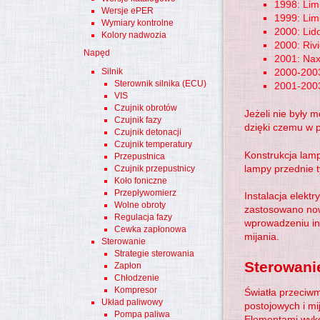
1998: Limi
Wersje ePER
1999: Lim
Wymiary kontrolne
2000: Lid
Kolory nadwozia
2000: Riv
Napęd
2001: Na
Silnik
2000-2003
Sterownik silnika (ECU)
2001-2003
VIS
Czujnik obrotów
Jeżeli nie były
Czujnik fazy
dzięki czemu w 
Czujnik detonacji
Czujnik temperatury
Konstrukcja lamp
Przepustnica
lampy przednie t
Czujnik przepustnicy
Koło foniczne
Przepływomierz
Instalacja elekt
Wolne obroty
zastosowano n
Regulacja fazy
wprowadzeniu in
Cewka zapłonowa
mijania.
Sterowanie
Strategie sterowania
Sterowani
Zapłon
Chłodzenie
Kompresor
Światła przeciwm
Układ paliwowy
postojowych i mi
Pompa paliwa
Elementami wyko