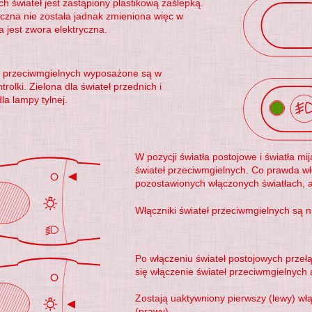
ch świateł jest zastąpiony plastikową zaślepką.
ryczna nie została jadnak zmieniona więc w
 jest zwora elektryczna.
eł przeciwmgielnych wyposażone są w
rolki. Zielona dla świateł przednich i
a lampy tylnej.
W pozycji światła postojowe i światła m
świateł przeciwmgielnych. Co prawda wł
pozostawionych włączonych światłach, al
Włączniki świateł przeciwmgielnych są 
Po włączeniu świateł postojowych przeł
się włączenie świateł przeciwmgielnych a
Zostają uaktywniony pierwszy (lewy) włą
(prawy).