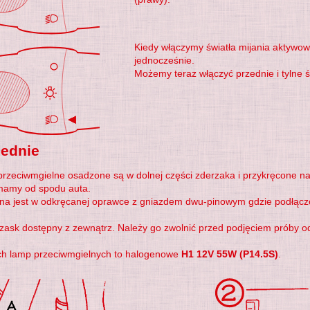
Kiedy włączymy światła mijania aktywow
jednocześnie.
Możemy teraz włączyć przednie i tylne ś
ednie
rzeciwmgielne osadzone są w dolnej części zderzaka i przykręcone na 
mamy od spodu auta.
a jest w odkręcanej oprawce z gniazdem dwu-pinowym gdzie podłączona 
zask dostępny z zewnątrz. Należy go zwolnić przed podjęciem próby od
ch lamp przeciwmgielnych to halogenowe
H1 12V 55W (P14.5S)
.